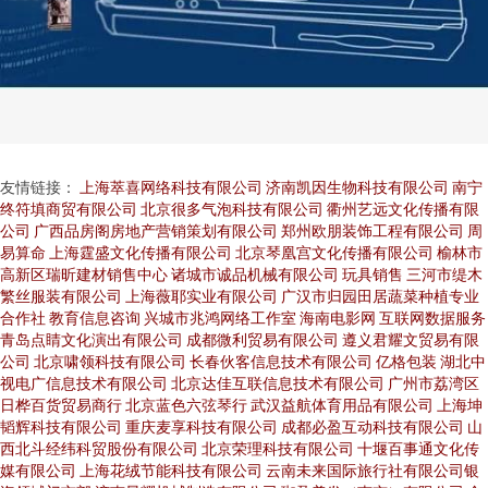
友情链接：
上海萃喜网络科技有限公司
济南凯因生物科技有限公司
南宁
终符填商贸有限公司
北京很多气泡科技有限公司
衢州艺远文化传播有限
公司
广西品房阁房地产营销策划有限公司
郑州欧朋装饰工程有限公司
周
易算命
上海霆盛文化传播有限公司
北京琴凰宫文化传播有限公司
榆林市
高新区瑞昕建材销售中心
诸城市诚品机械有限公司
玩具销售
三河市缇木
繁丝服装有限公司
上海薇耶实业有限公司
广汉市归园田居蔬菜种植专业
合作社
教育信息咨询
兴城市兆鸿网络工作室
海南电影网
互联网数据服务
青岛点睛文化演出有限公司
成都微利贸易有限公司
遵义君耀文贸易有限
公司
北京啸领科技有限公司
长春伙客信息技术有限公司
亿格包装
湖北中
视电广信息技术有限公司
北京达佳互联信息技术有限公司
广州市荔湾区
日桦百货贸易商行
北京蓝色六弦琴行
武汉益航体育用品有限公司
上海坤
韬辉科技有限公司
重庆麦享科技有限公司
成都必盈互动科技有限公司
山
西北斗经纬科贸股份有限公司
北京荣理科技有限公司
十堰百事通文化传
媒有限公司
上海花绒节能科技有限公司
云南未来国际旅行社有限公司银